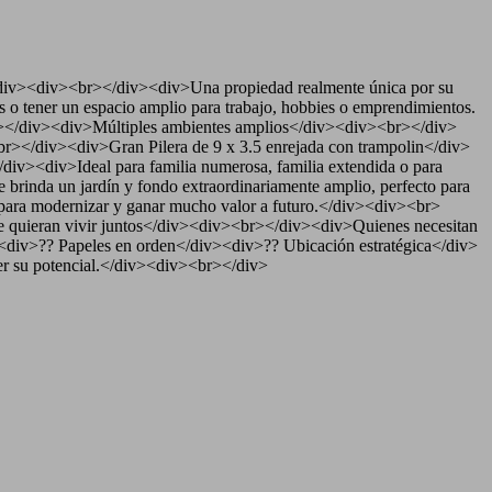
v><br></div><div>Una propiedad realmente única por su
os o tener un espacio amplio para trabajo, hobbies o emprendimientos.
r></div><div>Múltiples ambientes amplios</div><div><br></div>
br></div><div>Gran Pilera de 9 x 3.5 enrejada con trampolin</div>
><div>Ideal para familia numerosa, familia extendida o para
 brinda un jardín y fondo extraordinariamente amplio, perfecto para
 para modernizar y ganar mucho valor a futuro.</div><div><br>
 quieran vivir juntos</div><div><br></div><div>Quienes necesitan
><div>?? Papeles en orden</div><div>?? Ubicación estratégica</div>
er su potencial.</div><div><br></div>