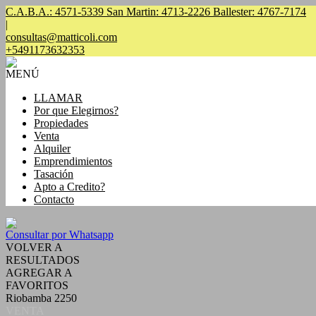
C.A.B.A.: 4571-5339 San Martin: 4713-2226 Ballester: 4767-7174
|
consultas@matticoli.com
+5491173632353
MENÚ
LLAMAR
Por que Elegirnos?
Propiedades
Venta
Alquiler
Emprendimientos
Tasación
Apto a Credito?
Contacto
Consultar por Whatsapp
VOLVER A
RESULTADOS
AGREGAR A
FAVORITOS
Riobamba 2250
VENTA