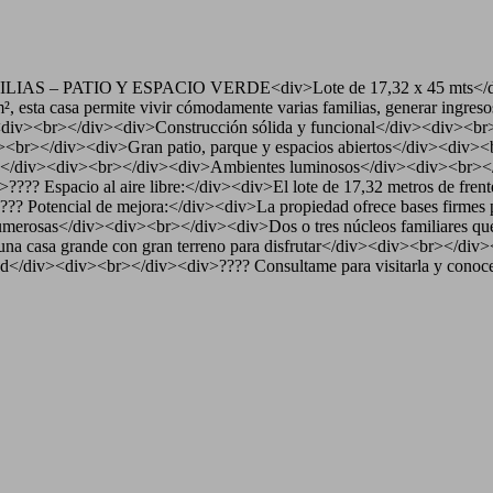
PATIO Y ESPACIO VERDE<div>Lote de 17,32 x 45 mts</div><di
m², esta casa permite vivir cómodamente varias familias, generar ingres
><div><br></div><div>Construcción sólida y funcional</div><div><b
v><br></div><div>Gran patio, parque y espacios abiertos</div><div><
</div><div><br></div><div>Ambientes luminosos</div><div><br></div
?? Espacio al aire libre:</div><div>El lote de 17,32 metros de frente
??? Potencial de mejora:</div><div>La propiedad ofrece bases firmes
merosas</div><div><br></div><div>Dos o tres núcleos familiares que
una casa grande con gran terreno para disfrutar</div><div><br></div
idad</div><div><br></div><div>???? Consultame para visitarla y conoc