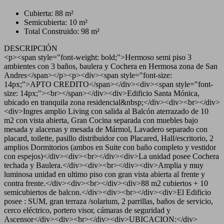
Cubierta: 88 m²
Semicubierta: 10 m²
Total Construido: 98 m²
DESCRIPCIÓN
<p><span style="font-weight: bold;">Hermoso semi piso 3
ambientes con 3 baños, baulera y Cochera en Hermosa zona de San
Andres</span></p><p><div><span style="font-size:
14px;">APTO CREDITO</span></div><div><span style="font-
size: 14px;"><br></span></div><div>Edificio Santa Mónica,
ubicado en tranquila zona residencial&nbsp;</div><div><br></div>
<div>Ingres amplio Living con salida al Balcón aterrazado de 10
m2 con vista abierta, Gran Cocina separada con muebles bajo
mesada y alacenas y mesada de Mármol, Lavadero separado con
placard, toilette, pasillo distribuidor con Placared, Hall/escritorio, 2
amplios Dormitorios (ambos en Suite con baño completo y vestidor
con espejos)</div><div><br></div><div>La unidad posee Cochera
techada y Baulera.</div><div><br></div><div>Amplia y muy
luminosa unidad en ultimo piso con gran vista abierta al frente y
contra frente.</div><div><br></div><div>88 m2 cubiertos + 10
semicubiertos de balcon.</div><div><br></div><div>El Edificio
posee : SUM, gran terraza /solarium, 2 parrillas, baños de servicio,
cerco eléctrico, portero visor, cámaras de seguridad y
Ascensor</div><div><br></div><div>UBICACION:</div>