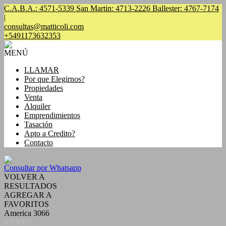
C.A.B.A.: 4571-5339 San Martin: 4713-2226 Ballester: 4767-7174
|
consultas@matticoli.com
+5491173632353
MENÚ
LLAMAR
Por que Elegirnos?
Propiedades
Venta
Alquiler
Emprendimientos
Tasación
Apto a Credito?
Contacto
Consultar por Whatsapp
VOLVER A
RESULTADOS
AGREGAR A
FAVORITOS
America 3066
VENTA