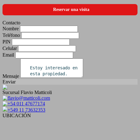
Reservar una visita
Contacto
Nombre
Teléfono
PIN
Celular
Email
Mensaje
Enviar
Sucursal Flavio Matticoli
flavio@matticoli.com
+54 011 47677174
+549 11 73632353
UBICACIÓN