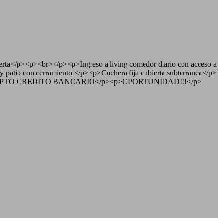
ierta</p><p><br></p><p>Ingreso a living comedor diario con acceso a b
e y patio con cerramiento.</p><p>Cochera fija cubierta subterranea</
e</p><p>APTO CREDITO BANCARIO</p><p>OPORTUNIDAD!!!</p>