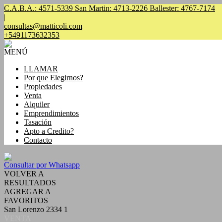
C.A.B.A.: 4571-5339 San Martin: 4713-2226 Ballester: 4767-7174
|
consultas@matticoli.com
+5491173632353
MENÚ
LLAMAR
Por que Elegirnos?
Propiedades
Venta
Alquiler
Emprendimientos
Tasación
Apto a Credito?
Contacto
Consultar por Whatsapp
VOLVER A
RESULTADOS
AGREGAR A
FAVORITOS
San Lorenzo 2334 1
VENTA